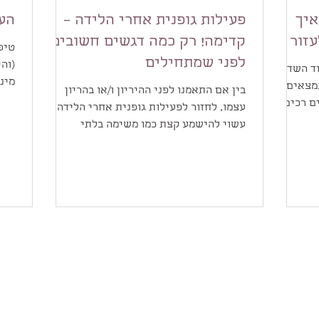
איך
פעילות גופנית אחרי הלידה –
העי
עזור ?
קדימה! רק כמה דגשים חשובים
טיפ
לפני שמתחילים
(וה
וד השדרה
מיני
נמצאים
בין אם התאמנו לפני ההיריון ו/או בהריון
ובעי
ם רכים),
עצמו, לחזור לפעילות גופנית אחרי הלידה
עשוי להישמע קצת כמו משימה בלתי
אפשרית. אבל זה ממש לא צריך...