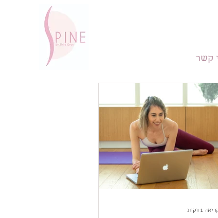
 קשר
אה 1 דקות